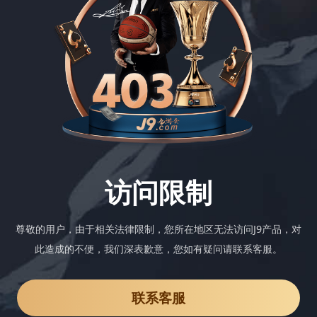
访问限制
尊敬的用户，由于相关法律限制，您所在地区无法访问J9产品，对
此造成的不便，我们深表歉意，您如有疑问请联系客服。
联系客服